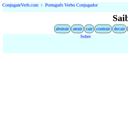
Conjugate
Verb
.
com
﹥
Português Verbo Conjugador
Sai
abstrair
atrair
cair
contrair
decair
Sobre