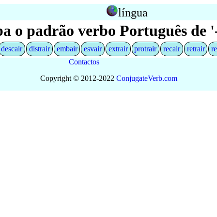
língua
ba o padrão verbo Português de '-
descair
distrair
embair
esvair
extrair
protrair
recair
retrair
re
Contactos
Copyright © 2012-2022
Conjugate
Verb
.
com