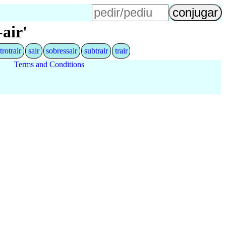
air'
trotrair
sair
sobressair
subtrair
trair
Terms and Conditions