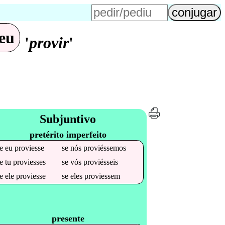
eu
'
provir
'
Subjuntivo
pretérito imperfeito
se
eu
proviesse
se
nós
proviéssemos
se
tu
proviesses
se
vós
proviésseis
se
ele
proviesse
se
eles
proviessem
presente