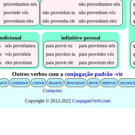
provenhamos
nós
não
provenhamos
nós
provinde
vós
não
provenhas
tu
não
provenhais
vós
provenham
eles
não
provenha
ele
não
provenham
eles
ndicional
infinitivo pessoal
a
nós
proviríamos
para
provir
eu
para
provirmos
nós
s
vós
proviríeis
para
provires
tu
para
provirdes
vós
a
eles
proviriam
para
provir
ele
para
provirem
eles
Outros verbos com a
conjugação padrão -vir
avir
contravir
convir
desavir
desconvir
devir
intervir
reconvi
Contactos
Copyright © 2012-2022
Conjugate
Verb
.
com