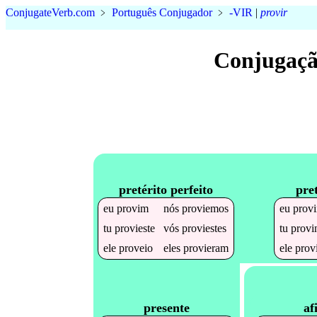
Conjugate
Verb
.
com
﹥
Português Conjugador
﹥
-VIR
|
provir
Conjugaçã
pretérito perfeito
pre
eu
provim
nós
proviemos
eu
prov
tu
provieste
vós
proviestes
tu
provi
ele
proveio
eles
provieram
ele
prov
af
presente