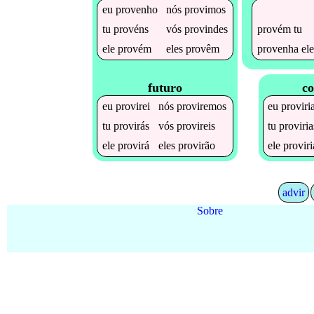
eu
provenho
nós
provimos
provém
tu
tu
provéns
vós
provindes
provenha
ele
ele
provém
eles
provêm
futuro
co
eu
provirei
nós
proviremos
eu
proviri
tu
provirás
vós
provireis
tu
proviria
ele
provirá
eles
provirão
ele
proviri
advir
Sobre