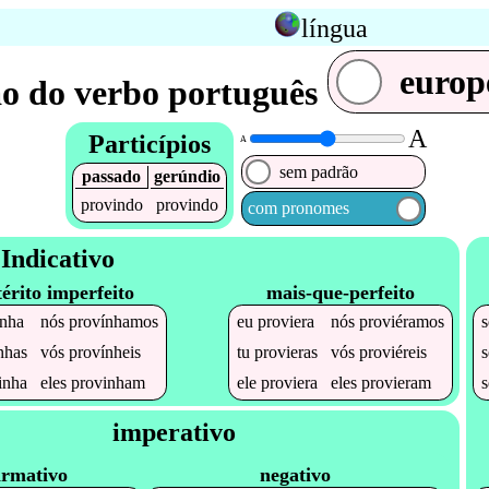
língua
europ
o do verbo português
A
Particípios
A
sem padrão
passado
gerúndio
provindo
provindo
com pronomes
Indicativo
térito imperfeito
mais-que-perfeito
inha
nós
provínhamos
eu
proviera
nós
proviéramos
nhas
vós
provínheis
tu
provieras
vós
proviéreis
inha
eles
provinham
ele
proviera
eles
provieram
imperativo
irmativo
negativo