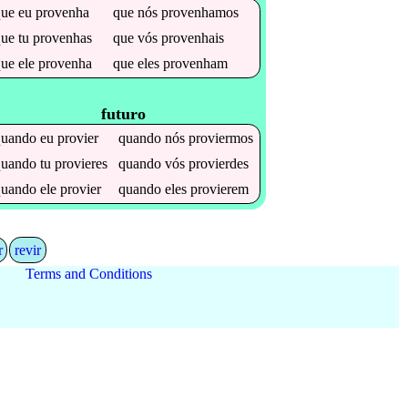
que
eu
provenha
que
nós
provenhamos
que
tu
provenhas
que
vós
provenhais
que
ele
provenha
que
eles
provenham
futuro
quando
eu
provier
quando
nós
proviermos
quando
tu
provieres
quando
vós
provierdes
quando
ele
provier
quando
eles
provierem
r
revir
Terms and Conditions