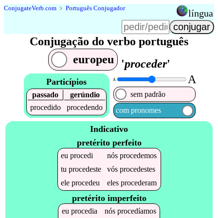
Conjugate
Verb
.
com
﹥
Português Conjugador
língua
Conjugação do verbo português
europeu
'
proceder
'
A
Particípios
A
sem padrão
passado
gerúndio
procedido
procedendo
com pronomes
Indicativo
pretérito perfeito
eu
procedi
nós
procedemos
tu
procedeste
vós
procedestes
ele
procedeu
eles
procederam
pretérito imperfeito
eu
procedia
nós
procedíamos