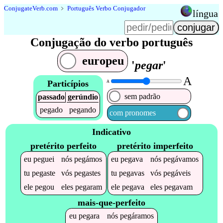
Conjugate
Verb
.
com
﹥
Português Verbo Conjugador
língua
Conjugação do verbo português
europeu
'
pegar
'
A
Particípios
A
sem padrão
passado
gerúndio
pegado
pegando
com pronomes
Indicativo
pretérito perfeito
pretérito imperfeito
eu
peguei
nós
pegámos
eu
pegava
nós
pegávamos
tu
pegaste
vós
pegastes
tu
pegavas
vós
pegáveis
ele
pegou
eles
pegaram
ele
pegava
eles
pegavam
mais-que-perfeito
eu
pegara
nós
pegáramos