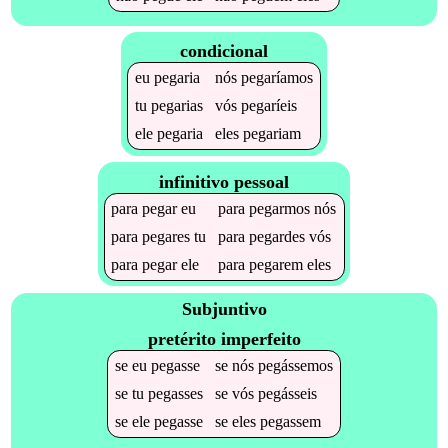
condicional
eu
pegaria
nós
pegaríamos
tu
pegarias
vós
pegaríeis
ele
pegaria
eles
pegariam
infinitivo pessoal
para
pegar
eu
para
pegarmos
nós
para
pegares
tu
para
pegardes
vós
para
pegar
ele
para
pegarem
eles
Subjuntivo
pretérito imperfeito
se
eu
pegasse
se
nós
pegássemos
se
tu
pegasses
se
vós
pegásseis
se
ele
pegasse
se
eles
pegassem