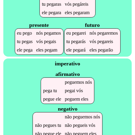
tu
pegaras
vós
pegáreis
ele
pegara
eles
pegaram
presente
futuro
eu
pego
nós
pegamos
eu
pegarei
nós
pegaremos
tu
pegas
vós
pegais
tu
pegarás
vós
pegareis
ele
pega
eles
pegam
ele
pegará
eles
pegarão
imperativo
afirmativo
peguemos
nós
pega
tu
pegai
vós
pegue
ele
peguem
eles
negativo
não
peguemos
nós
não
pegues
tu
não
pegueis
vós
não
pegue
ele
não
peguem
eles