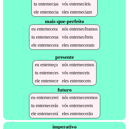
tu
enternecias
vós
enternecíeis
ele
enternecia
eles
enterneciam
mais-que-perfeito
eu
enternecera
nós
enternecêramos
tu
enterneceras
vós
enternecêreis
ele
enternecera
eles
enterneceram
presente
eu
enterneço
nós
enternecemos
tu
enterneces
vós
enterneceis
ele
enternece
eles
enternecem
futuro
eu
enternecerei
nós
enterneceremos
tu
enternecerás
vós
enternecereis
ele
enternecerá
eles
enternecerão
imperativo