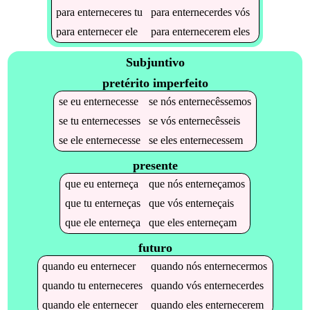
para
enterneceres
tu
para
enternecerdes
vós
para
enternecer
ele
para
enternecerem
eles
Subjuntivo
pretérito imperfeito
se
eu
enternecesse
se
nós
enternecêssemos
se
tu
enternecesses
se
vós
enternecêsseis
se
ele
enternecesse
se
eles
enternecessem
presente
que
eu
enterneça
que
nós
enterneçamos
que
tu
enterneças
que
vós
enterneçais
que
ele
enterneça
que
eles
enterneçam
futuro
quando
eu
enternecer
quando
nós
enternecermos
quando
tu
enterneceres
quando
vós
enternecerdes
quando
ele
enternecer
quando
eles
enternecerem