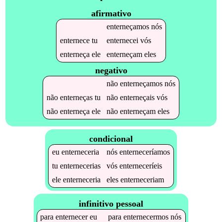
afirmativo
enterneçamos
nós
enternece
tu
enternecei
vós
enterneça
ele
enterneçam
eles
negativo
não
enterneçamos
nós
não
enterneças
tu
não
enterneçais
vós
não
enterneça
ele
não
enterneçam
eles
condicional
eu
enterneceria
nós
enterneceríamos
tu
enternecerias
vós
enterneceríeis
ele
enterneceria
eles
enterneceriam
infinitivo pessoal
para
enternecer
eu
para
enternecermos
nós