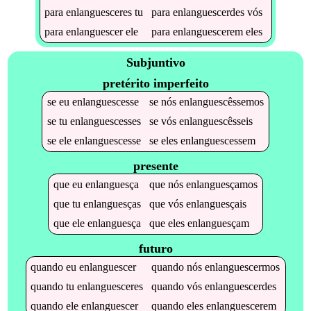
para
enlanguesceres
tu
para
enlanguescerdes
vós
para
enlanguescer
ele
para
enlanguescerem
eles
Subjuntivo
pretérito imperfeito
se
eu
enlanguescesse
se
nós
enlanguescêssemos
se
tu
enlanguescesses
se
vós
enlanguescêsseis
se
ele
enlanguescesse
se
eles
enlanguescessem
presente
que
eu
enlanguesça
que
nós
enlanguesçamos
que
tu
enlanguesças
que
vós
enlanguesçais
que
ele
enlanguesça
que
eles
enlanguesçam
futuro
quando
eu
enlanguescer
quando
nós
enlanguescermos
quando
tu
enlanguesceres
quando
vós
enlanguescerdes
quando
ele
enlanguescer
quando
eles
enlanguescerem