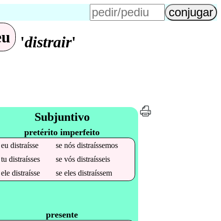
eu
'
distrair
'
Subjuntivo
pretérito imperfeito
e
eu
distraísse
se
nós
distraíssemos
e
tu
distraísses
se
vós
distraísseis
e
ele
distraísse
se
eles
distraíssem
presente