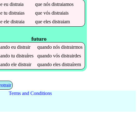
ue
eu
distraia
que
nós
distraiamos
ue
tu
distraias
que
vós
distraiais
ue
ele
distraia
que
eles
distraiam
futuro
uando
eu
distrair
quando
nós
distrairmos
uando
tu
distraíres
quando
vós
distrairdes
uando
ele
distrair
quando
eles
distraírem
rotrair
Terms and Conditions