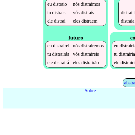
eu
distraio
nós
distraímos
distrai
t
tu
distrais
vós
distraís
distraia
ele
distrai
eles
distraem
futuro
co
eu
distrairei
nós
distrairemos
eu
distrairi
tu
distrairás
vós
distraireis
tu
distrairi
ele
distrairá
eles
distrairão
ele
distrair
abstra
Sobre