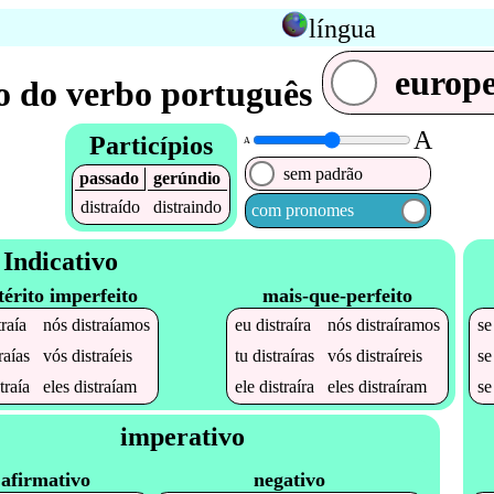
língua
europ
 do verbo português
A
Particípios
A
sem padrão
passado
gerúndio
distraído
distraindo
com pronomes
Indicativo
térito imperfeito
mais-que-perfeito
traía
nós
distraíamos
eu
distraíra
nós
distraíramos
s
raías
vós
distraíeis
tu
distraíras
vós
distraíreis
s
traía
eles
distraíam
ele
distraíra
eles
distraíram
s
imperativo
afirmativo
negativo