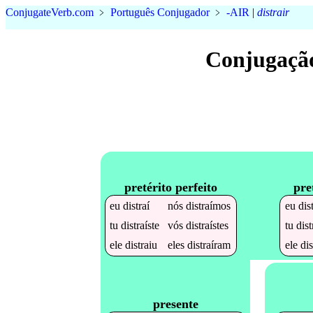
Conjugate
Verb
.
com
﹥
Português Conjugador
﹥
-AIR
|
distrair
Conjugação
pretérito perfeito
pre
eu
distraí
nós
distraímos
eu
dis
tu
distraíste
vós
distraístes
tu
dist
ele
distraiu
eles
distraíram
ele
dis
presente