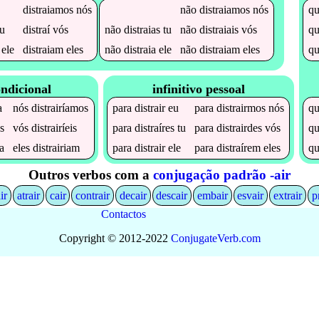
distraiamos
nós
não
distraiamos
nós
q
u
distraí
vós
não
distraias
tu
não
distraiais
vós
q
ele
distraiam
eles
não
distraia
ele
não
distraiam
eles
q
ndicional
infinitivo pessoal
a
nós
distrairíamos
para
distrair
eu
para
distrairmos
nós
q
as
vós
distrairíeis
para
distraíres
tu
para
distrairdes
vós
q
ia
eles
distrairiam
para
distrair
ele
para
distraírem
eles
q
Outros verbos com a
conjugação padrão -air
ir
atrair
cair
contrair
decair
descair
embair
esvair
extrair
p
Contactos
Copyright © 2012-2022
Conjugate
Verb
.
com