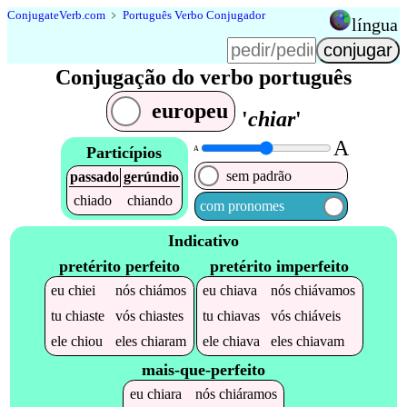
Conjugate
Verb
.
com
﹥
Português Verbo Conjugador
língua
Conjugação do verbo português
europeu
'
chiar
'
A
Particípios
A
sem padrão
passado
gerúndio
chiado
chiando
com pronomes
Indicativo
pretérito perfeito
pretérito imperfeito
eu
chiei
nós
chiámos
eu
chiava
nós
chiávamos
tu
chiaste
vós
chiastes
tu
chiavas
vós
chiáveis
ele
chiou
eles
chiaram
ele
chiava
eles
chiavam
mais-que-perfeito
eu
chiara
nós
chiáramos