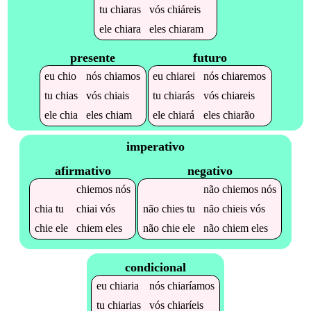
tu
chiaras
vós
chiáreis
ele
chiara
eles
chiaram
presente
futuro
eu
chio
nós
chiamos
eu
chiarei
nós
chiaremos
tu
chias
vós
chiais
tu
chiarás
vós
chiareis
ele
chia
eles
chiam
ele
chiará
eles
chiarão
imperativo
afirmativo
negativo
chiemos
nós
não
chiemos
nós
chia
tu
chiai
vós
não
chies
tu
não
chieis
vós
chie
ele
chiem
eles
não
chie
ele
não
chiem
eles
condicional
eu
chiaria
nós
chiaríamos
tu
chiarias
vós
chiaríeis