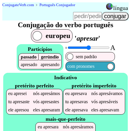
Conjugate
Verb
.
com
﹥
Português Conjugador
língua
Conjugação do verbo português
europeu
'
apresar
'
A
Particípios
A
sem padrão
passado
gerúndio
apresado
apresando
com pronomes
Indicativo
pretérito perfeito
pretérito imperfeito
eu
apresei
nós
apresámos
eu
apresava
nós
apresávamos
tu
apresaste
vós
apresastes
tu
apresavas
vós
apresáveis
ele
apresou
eles
apresaram
ele
apresava
eles
apresavam
mais-que-perfeito
eu
apresara
nós
apresáramos