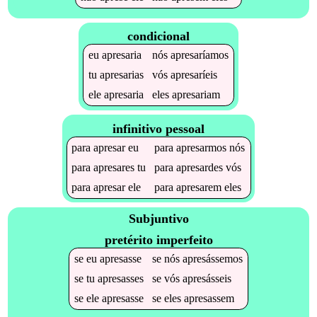
condicional
eu
apresaria
nós
apresaríamos
tu
apresarias
vós
apresaríeis
ele
apresaria
eles
apresariam
infinitivo pessoal
para
apresar
eu
para
apresarmos
nós
para
apresares
tu
para
apresardes
vós
para
apresar
ele
para
apresarem
eles
Subjuntivo
pretérito imperfeito
se
eu
apresasse
se
nós
apresássemos
se
tu
apresasses
se
vós
apresásseis
se
ele
apresasse
se
eles
apresassem