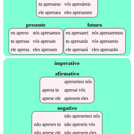
tu
apresaras
vós
apresáreis
ele
apresara
eles
apresaram
presente
futuro
eu
apreso
nós
apresamos
eu
apresarei
nós
apresaremos
tu
apresas
vós
apresais
tu
apresarás
vós
apresareis
ele
apresa
eles
apresam
ele
apresará
eles
apresarão
imperativo
afirmativo
apresemos
nós
apresa
tu
apresai
vós
aprese
ele
apresem
eles
negativo
não
apresemos
nós
não
apreses
tu
não
apreseis
vós
não
aprese
ele
não
apresem
eles