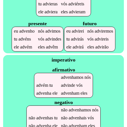
tu
advieras
vós
adviéreis
ele
adviera
eles
advieram
presente
futuro
eu
advenho
nós
advimos
eu
advirei
nós
adviremos
tu
advéns
vós
advindes
tu
advirás
vós
advireis
ele
advém
eles
advêm
ele
advirá
eles
advirão
imperativo
afirmativo
advenhamos
nós
advém
tu
advinde
vós
advenha
ele
advenham
eles
negativo
não
advenhamos
nós
não
advenhas
tu
não
advenhais
vós
não
advenha
ele
não
advenham
eles