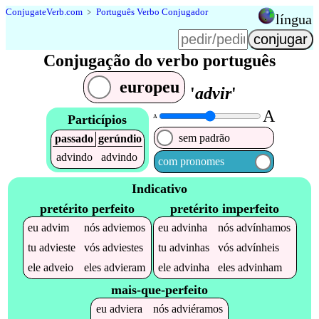
Conjugate
Verb
.
com
﹥
Português Verbo Conjugador
língua
Conjugação do verbo português
europeu
'
advir
'
A
Particípios
A
sem padrão
passado
gerúndio
advindo
advindo
com pronomes
Indicativo
pretérito perfeito
pretérito imperfeito
eu
advim
nós
adviemos
eu
advinha
nós
advínhamos
tu
advieste
vós
adviestes
tu
advinhas
vós
advínheis
ele
adveio
eles
advieram
ele
advinha
eles
advinham
mais-que-perfeito
eu
adviera
nós
adviéramos